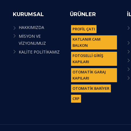
KURUMSAL
ÜRÜNLER
İ
HAKKIMIZDA
PROFİL ÇATI
MİSYON VE
KATLANIR CAM
VİZYONUMUZ
BALKON
KALİTE POLİTİKAMIZ
FOTOSELLİ GİRİŞ
KAPILARI
OTOMATİK GARAJ
KAPILARI
OTOMATİK BARİYER
CRP