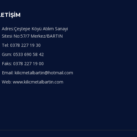
LETİŞİM
Adres:Çeştepe Köyü Atılım Sanayi
Sitesi No:57/7 Merkez/BARTIN
Tel: 0378 227 19 30
Gsm: 0533 690 58 42
Faks: 0378 227 19 00
Email: kilicmetalbartin@hotmail.com
Web: www.kilicmetalbartin.com