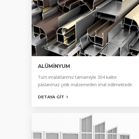
ALÜMİNYUM
ALÜMİNYUM MERDİVEN KORKULUĞU
Tüm imalatlarımız tamamiyle 304 kalite
paslanmaz çelik malzemeden imal edilmektedir.
ALÜMİNYUM DOĞRAMA
DETAYA GIT
ALÜMİNYUM KÜPEŞTE
ALÜMİNYUM BALKON KORKULUĞU
ALÜMİNYUM HAVUZ KORKULUĞU