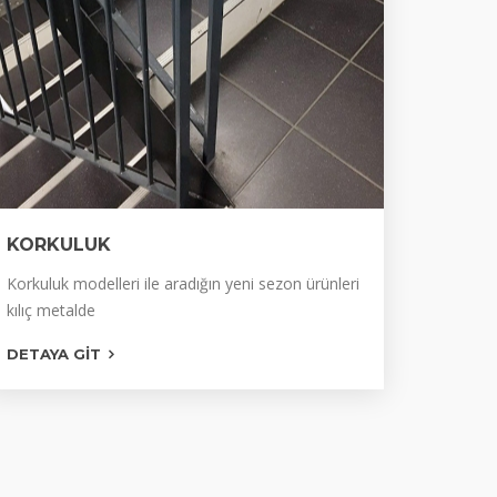
Klasik Laminoks Modeller
Klasik Ponpon Modeller
Kromlu Laminoks
Lüks Alpi Panel
Lüks Eskitme Panel
KORKULUK
Lüks Laminoks Çift Renkli Panel
KÜPEŞTE KORKULUK
Korkuluk modelleri ile aradığın yeni sezon ürünleri
Lüks Laminoks Panel
kılıç metalde
KROM KORKULUK
Lüks PVC
DETAYA GIT
ALÜMİNYUM KORULUK
Lüks Rustik Eskitme Panel
Özel Üretim Modeller