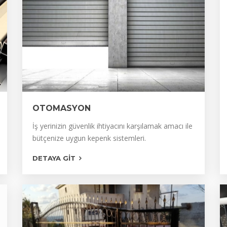
OTOMASYON
OTOMATİK KEPENK
İş yerinizin güvenlik ihtiyacını karşılamak amacı ile
bütçenize uygun kepenk sistemleri.
OTOMATİK GARAJ KAPILARI
DETAYA GIT
GİYOTİN CAM BALKON
FOTOSELLİ GİRİŞ KAPILARI
OTOMATİK BARİYER