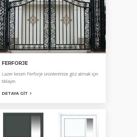
FERFORJE
FERFORJE
Lazer kesim Ferforje ürünlerimize göz atmak için
tıklayın.
MERDİVEN KORKULUKLARI
DETAYA GIT
FERFORJE KAPILAR
PENCERE KORKULUKLARI
BAHÇE KORKULUKLARI