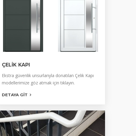
ÇELİK KAPI
Lüks Ultralam Panel
Ekstra güvenlik unsurlarıyla donatılan Çelik Kapı
modellerimize göz atmak için tıklayın.
Ceviz Rustik Panel
DETAYA GIT
Kabartma Laminat Panel
Kasa Metal Laminat Panel
Klasik Ceviz Modeller
Klasik Maun Modeller