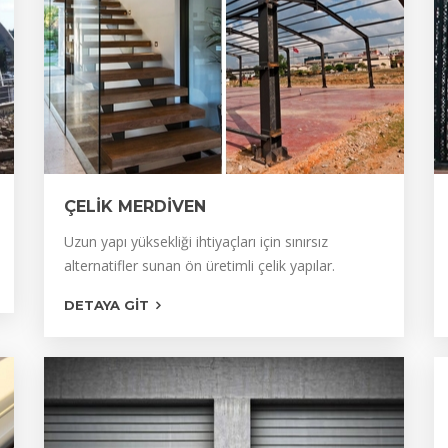
ÇELİK MERDİVEN
ÇELİK MERDİVEN
Uzun yapı yüksekliği ihtiyaçları için sınırsız
alternatifler sunan ön üretimli çelik yapılar.
DEMİR MERDİVEN
DETAYA GIT
YANGIN MERDİVENİ