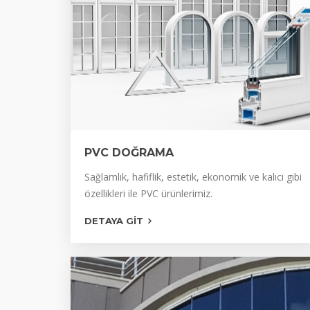
PVC DOĞRAMA
P 750
Sağlamlık, hafiflik, estetik, ekonomik ve kalıcı gibi
özellikleri ile PVC ürünlerimiz.
CRP
DETAYA GIT
P232 SİNEKLİK SÜRME SİSTEMLERİ
P232 SÜRME SERİSİ
PLASPEN PANJUR